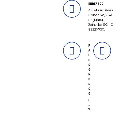
ENDEREÇO
Av. Aluísio Píres
Condeixa, 2540
Saguaçu,
Joinville/ SC - 
89221-750.
F
A
L
E
C
O
N
O
S
C
O
(
4
7